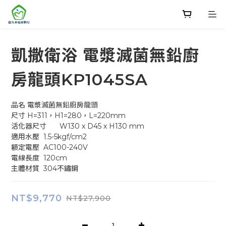
凱撒衛浴 電漿滅菌無鉛廚
房龍頭KP1045SA
品名	電漿滅菌無鉛廚房龍頭
尺寸	H=311，H1=280，L=220mm
活化器尺寸	W130 x D45 x H130 mm
適用水壓	1.5-5kgf/cm2
額定電壓	AC100-240V
電線長度	120cm
主體材質	304不鏽鋼
NT$9,770
NT$27,900