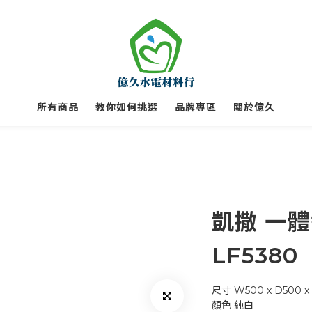
所有商品
教你如何挑選
品牌專區
關於億久
凱撒 一
LF5380
尺寸	W500 x D500
顏色	純白