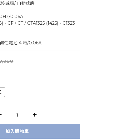
鍵+ 揮控感應/ 自動感應
V 60Hz/0.06A
流	6V 3 號鹼性電池 4 顆/0.06A
7,900
C
加入購物車