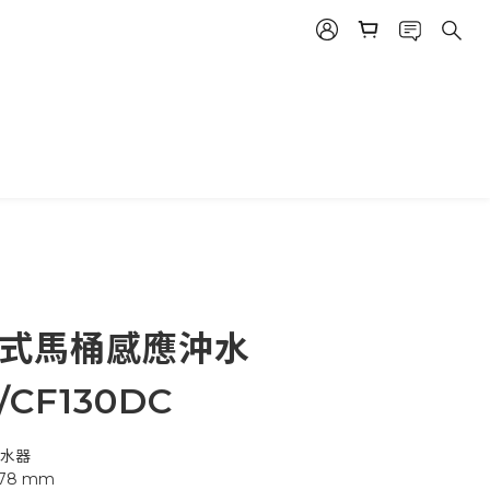
掛式馬桶感應沖水
/CF130DC
沖水器
 H78 mm