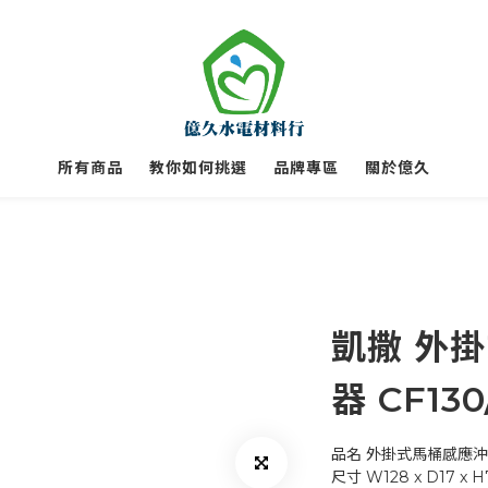
所有商品
教你如何挑選
品牌專區
關於億久
凱撒 外
器 CF130
品名	外掛式馬桶感應
尺寸	W128 x D17 x