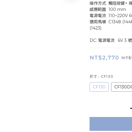
操作方式	觸控按
感應範圍	100 mm
電源電流	110~220
適用馬桶	C1348 (1448)、CF / CT / CTA1325 (1425)、C1323 
(1423)
DC: 電源電
NT$2,770
NT$
尺寸
: CF130
CF130
CF130D