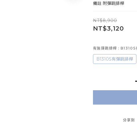
備註	附彈跳排桿
NT$8,900
NT$3,120
有無彈跳排桿
: B131
B1310S有彈跳排桿
分享到