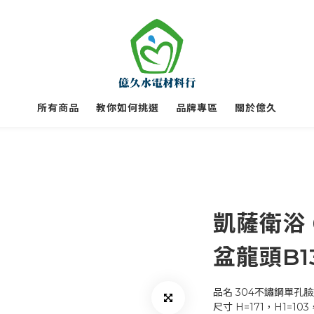
所有商品
教你如何挑選
品牌專區
關於億久
凱薩衛浴
盆龍頭B13
品名	304不鏽鋼單孔
尺寸	H=171，H1=1