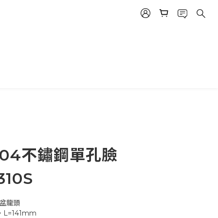
 04不鏽鋼單孔臉
10S
臉盆龍頭
03，L=141mm