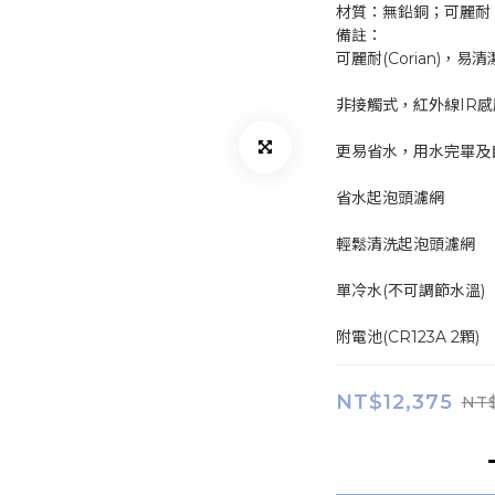
材質：無鉛銅；可麗耐
備註：
可麗耐(Corian)，易
非接觸式，紅外線IR
更易省水，用水完畢及
省水起泡頭濾網
輕鬆清洗起泡頭濾網
單冷水(不可調節水溫)
附電池(CR123A 2顆)
NT$12,375
NT$