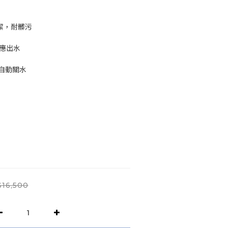
清潔，耐髒污
感應出水
自動關水
16,500