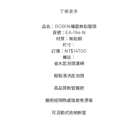
了解更多
品名：ROBIN檯面無鉛龍頭
貨號：EA-194-N
材質：無鉛銅
尺寸：
訂價：NT$14700
備註：
省水起泡頭濾網
輕鬆清洗起泡頭
高品質軟管握把
握把經隔熱處理避免燙傷
可活動式收納軟管