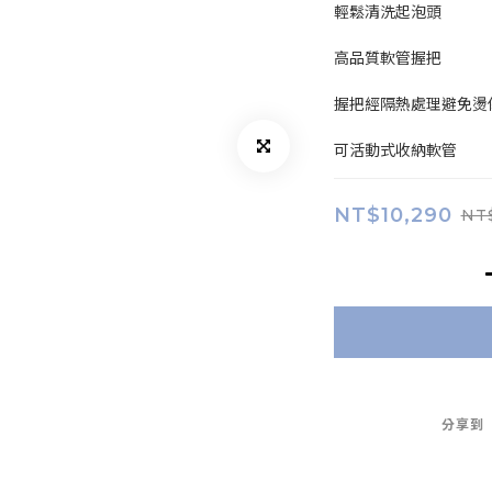
輕鬆清洗起泡頭
高品質軟管握把
握把經隔熱處理避免燙
可活動式收納軟管
NT$10,290
NT
分享到