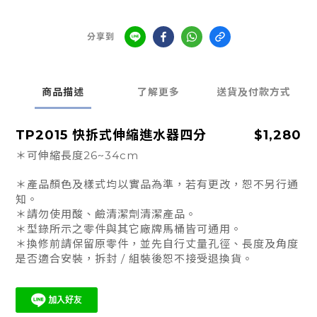
分享到
商品描述
了解更多
送貨及付款方式
TP2015
快拆式伸縮進水器四分
$1,280
＊可伸縮長度26~34cm
＊產品顏色及樣式均以實品為準，若有更改，恕不另行通
知。
＊請勿使用酸、鹼清潔劑清潔產品。
＊型錄所示之零件與其它廠牌馬桶皆可通用。
＊換修前請保留原零件，並先自行丈量孔徑、長度及角度
是否適合安裝，拆封 / 組裝後恕不接受退換貨。