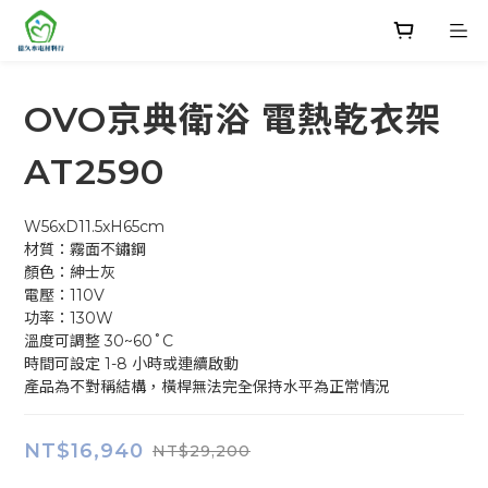
OVO京典衛浴 電熱乾衣架
AT2590
W56xD11.5xH65cm
材質：霧面不鏽鋼
顏色：紳士灰
電壓：110V
功率：130W 
溫度可調整 30~60˚C
時間可設定 1-8 小時或連續啟動
產品為不對稱結構，橫桿無法完全保持水平為正常情況
NT$16,940
NT$29,200