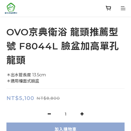
OVO京典衛浴 龍頭推薦型
號 F8044L 臉盆加高單孔
龍頭
＊出水管長度 13.5cm
＊適用檯面式臉盆
NT$5,100
NT$8,800
加入購物車