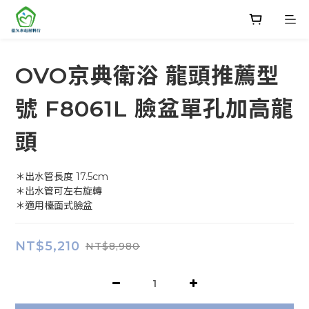
OVO京典衛浴 龍頭推薦型
號 F8061L 臉盆單孔加高龍
頭
＊出水管長度 17.5cm
＊出水管可左右旋轉
＊適用檯面式臉盆
NT$5,210
NT$8,980