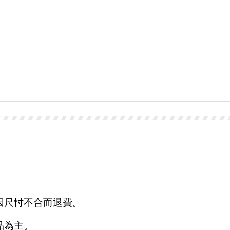
因尺忖不合而退費。
品為主。