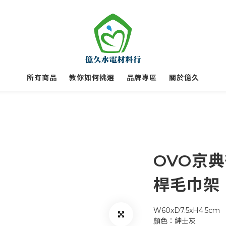
所有商品
教你如何挑選
品牌專區
關於億久
OVO京典衛
桿毛巾架
W60xD7.5xH4.5cm
顏色：紳士灰