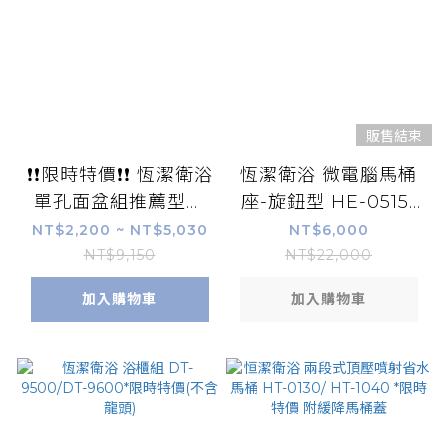
販售結束
❗❗限時特價❗❗ 恆潔衛浴
恆潔衛浴 微電腦馬桶
單孔面盆組推薦型號
座-旋鈕型 HE-0515*
BF-1161/HLM-8805E
限時特價
NT$2,200 ~ NT$5,030
NT$6,000
NT$9,150
NT$22,000
加入購物車
加入購物車