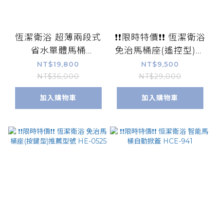
恆潔衛浴 超薄兩段式
❗❗限時特價❗❗ 恆潔衛浴
省水單體馬桶
免治馬桶座(遙控型)推
HC0601DT
薦型號 HE-0535
NT$19,800
NT$9,500
NT$36,000
NT$29,000
加入購物車
加入購物車