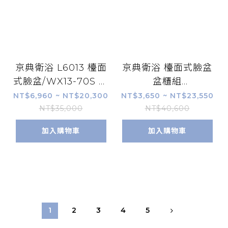
京典衛浴 L6013 檯面
京典衛浴 檯面式臉盆
式臉盆/WX13-70S 實
盆櫃組
心發泡板檯面/H70-5
L6411S+H6411-
NT$6,960 ~ NT$20,300
NT$3,650 ~ NT$23,550
雙門浴櫃/F8057L 臉
K/F8059 臉盆單孔龍
NT$35,000
NT$40,600
盆加高單孔龍頭
頭
加入購物車
加入購物車
1
2
3
4
5