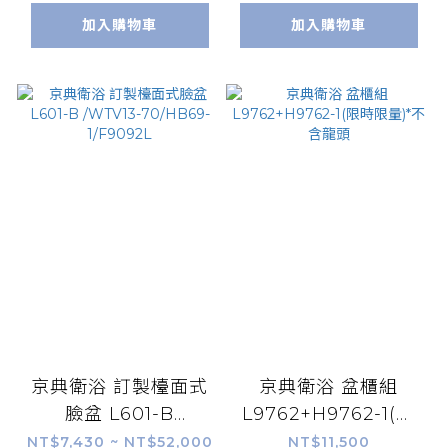
加入購物車
加入購物車
京典衛浴 訂製檯面式
京典衛浴 盆櫃組
臉盆 L601-B
L9762+H9762-1(限
/WTV13-70/HB69-
時限量)*不含龍頭
NT$7,430 ~ NT$52,000
NT$11,500