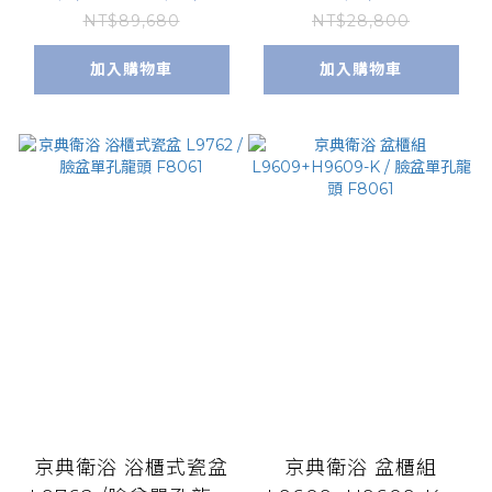
1/F9092L
NT$89,680
NT$28,800
加入購物車
加入購物車
京典衛浴 浴櫃式瓷盆
京典衛浴 盆櫃組