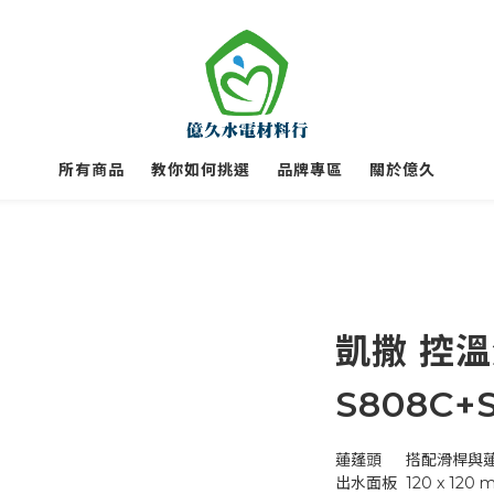
所有商品
教你如何挑選
品牌專區
關於億久
凱撒 控
S808C+
蓮蓬頭	搭配
出水面板	120 x 120