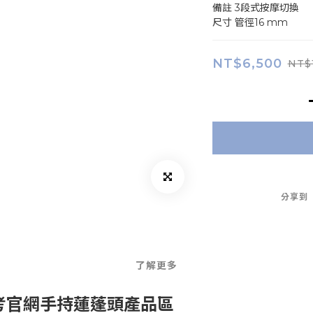
備註	3段式按摩切換
尺寸	管徑16 mm
NT$6,500
NT$
分享到
了解更多
考官網手持蓮蓬頭產品區