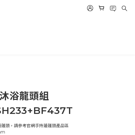
溫沐浴龍頭組
SH233+BF437T
滑桿與蓮蓬頭，請參考官網手持蓮蓬頭產品區
 mm