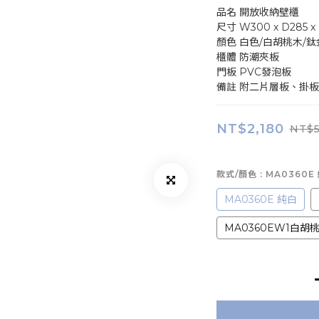
品名	開放收納壁櫃
尺寸	W300 x D285
顏色	白色/白胡桃木/
櫃體	防潮夾板
門板	PVC發泡板
備註	附二片層板、
NT$2,180
NT$5
款式/顏色
: MA0360E
MA0360E 純白
MA0360EW1白胡