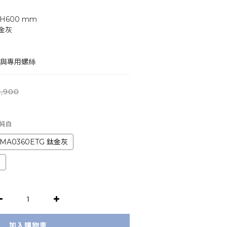
 x H600 mm
鈦金灰
掛板與專用螺絲
,900
 純白
MA0360ETG 鈦金灰
桃
加入購物車