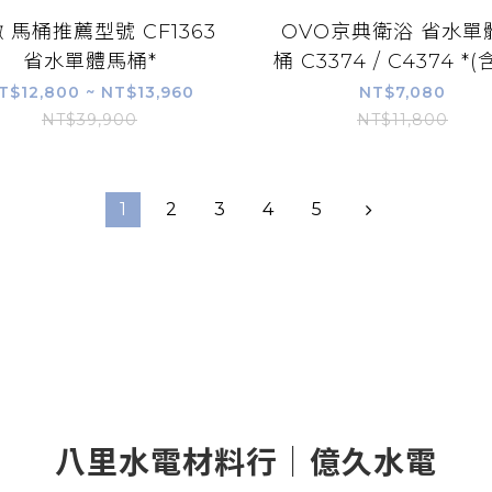
 馬桶推薦型號 CF1363
OVO京典衛浴 省水單
省水單體馬桶*
桶 C3374 / C4374 *(含
T$12,800 ~ NT$13,960
NT$7,080
NT$39,900
NT$11,800
1
2
3
4
5
八里水電材料行｜億久水電