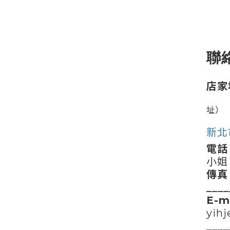
聯
店家
址）
新北
電話
小姐
傳真
____
E-m
yih
____