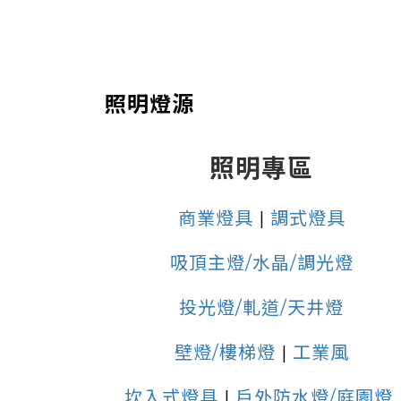
照明燈源
照明專區
商業燈具
|
調式燈具
吸頂主燈/水晶/調光燈
投光燈/軋道/天井燈
壁燈/樓梯燈
|
工業風
坎入式燈具
|
戶外防水燈/庭園燈