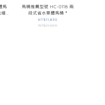
體馬
馬桶推薦型號 HC-0118 兩
緩...
段式省水單體馬桶 *
NT$11,830
NT$21,500