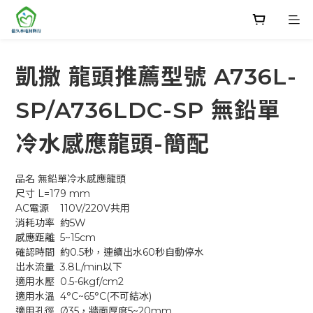
凱撒 龍頭推薦型號 A736L-
SP/A736LDC-SP 無鉛單
冷水感應龍頭-簡配
品名	無鉛單冷水感應龍頭
尺寸	L=179 mm
AC電源	110V/220V共用
消耗功率	約5W
感應距離	5~15cm
確認時間	約0.5秒，連續出水60秒自動停水
出水流量	3.8L/min以下
適用水壓	0.5-6kgf/cm2
適用水溫	4°C~65°C(不可結冰)
適用孔徑	Ø35，牆面厚度5~20mm