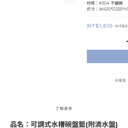
材質：#304 不鏽鋼
尺寸：W430*D255*H
NT$1,610
NT$2
分享到
了解更多
品名：可調式水槽碗盤籃(附滴水盤)