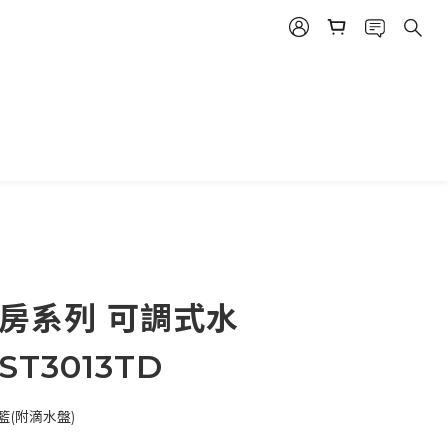
廚房系列 可調式水
T3013TD
(附滴水盤)