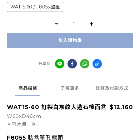
WAT15-60 / F8055 整組
加入購物車
分享到
商品描述
了解更多
送貨及付款方式
WAT15-60
訂製白灰紋人造石檯面盆
$12,160
W60xD46cm
＊容水量：9L
F8055
臉盆單孔龍頭