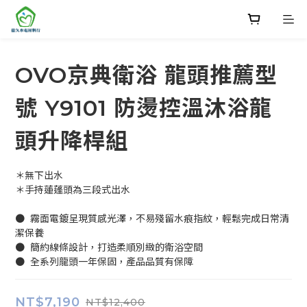
OVO京典衛浴 龍頭推薦型
號 Y9101 防燙控溫沐浴龍
頭升降桿組
＊無下出水
＊手持蓮蓬頭為三段式出水
●  霧面電鍍呈現質感光澤，不易殘留水痕指紋，輕鬆完成日常清
潔保養
●  簡約線條設計，打造柔順別緻的衛浴空間
●  全系列龍頭一年保固，產品品質有保障
NT$7,190
NT$12,400