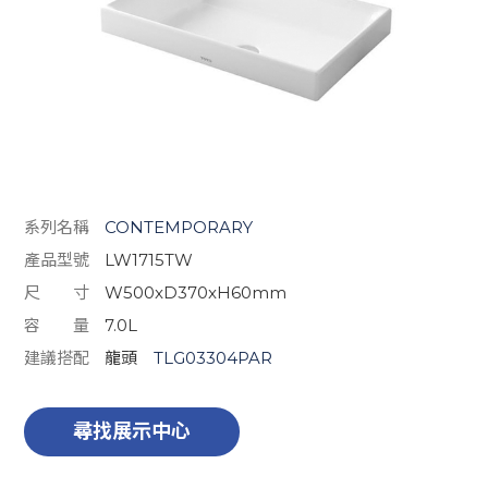
系列名稱
CONTEMPORARY
產品型號
LW1715TW
尺 寸
W500xD370xH60mm
容 量
7.0L
建議搭配
龍頭
TLG03304PAR
尋找展示中心