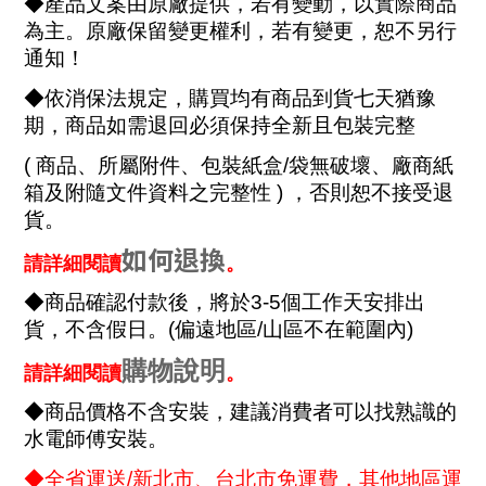
◆產品文案由原廠提供，若有變動，以實際商品
為主。原廠保留變更權利，若有變更，恕不另行
通知！
◆依消保法規定，購買均有商品到貨七天猶豫
期，商品如需退回必須保持全新且包裝完整
(
商品、所屬附件、包裝紙盒
/
袋無破壞、廠商紙
箱及附隨文件資料之完整性
)
，否則恕不接受退
貨。
如何
退換
請詳細閱讀
。
◆商品確認付款後，將於
3-5
個工作天安排出
貨，不含假日。
(
偏遠地區
/
山區不在範圍內
)
購物說明
請詳細閱讀
。
◆商品價格不含安裝，建議消費者可以找熟識的
水電師傅安裝。
◆全省運送
/
新北市、台北市免運費，其他地區運