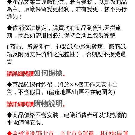
◆產品文案由原廠提供，若有變動，以實際商品
為主。原廠保留變更權利，若有變更，恕不另行
通知！
◆依消保法規定，購買均有商品到貨七天猶豫
期，商品如需退回必須保持全新且包裝完整
(
商品、所屬附件、包裝紙盒
/
袋無破壞、廠商紙
箱及附隨文件資料之完整性
)
，否則恕不接受退
貨。
如何
退換
請詳細閱讀
。
◆商品確認付款後，將於
3-5
個工作天安排出
貨，不含假日。
(
偏遠地區
/
山區不在範圍內
)
購物說明
請詳細閱讀
。
◆商品價格不含安裝，建議消費者可以找熟識的
水電師傅安裝。
◆全省運送
/
新北市、台北市免運費，其他地區運