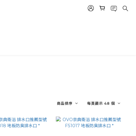
商品排序
每頁顯示 48 個