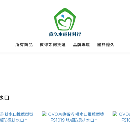
所有商品
教你如何挑選
品牌專區
關於億久
水口