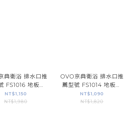
京典衛浴 排水口推
OVO京典衛浴 排水口推
 FS1016 地板防
薦型號 FS1014 地板防
臭排水口 *
臭排水口 *
NT$1,150
NT$1,090
NT$1,980
NT$1,820