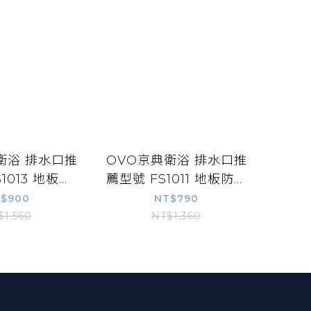
衛浴 排水口推
OVO京典衛浴 排水口推
1013 地板防
薦型號 FS1011 地板防臭
水口 *
排水口 *
$900
NT$790
$1,560
NT$1,360