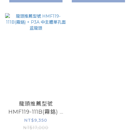
龍頭推薦型號
HMF119-111B(霧鉻) +
P3A 中主體單孔面盆
NT$9,350
龍頭
NT$17,000