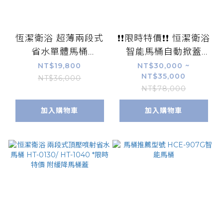
恆潔衛浴 超薄兩段式
❗❗限時特價❗❗ 恒潔衛浴
省水單體馬桶
智能馬桶自動掀蓋
HC0601DT
HCE-941
NT$19,800
NT$30,000 ~
NT$35,000
NT$36,000
NT$78,000
加入購物車
加入購物車