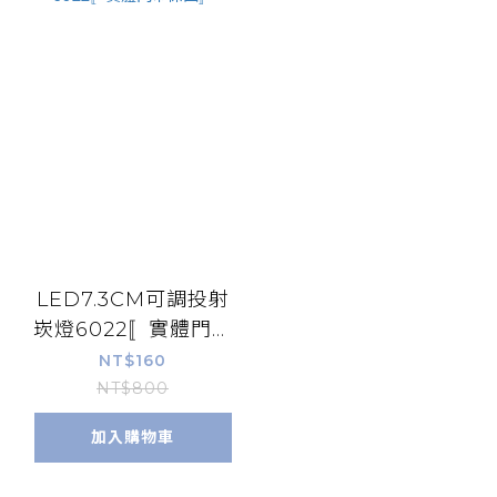
LED7.3CM可調投射
崁燈6022〚實體門市
保固〛
NT$160
NT$800
加入購物車