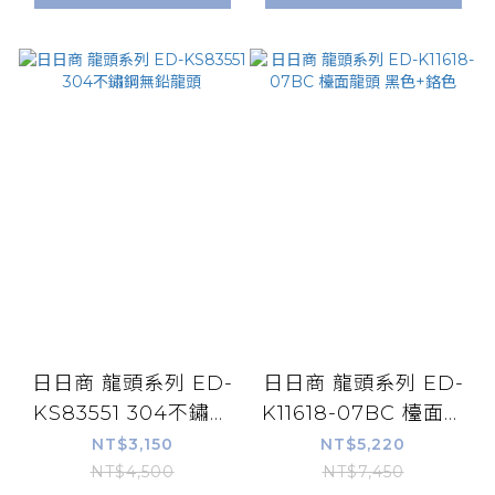
日日商 龍頭系列 ED-
日日商 龍頭系列 ED-
KS83551 304不鏽鋼
K11618-07BC 檯面龍
無鉛龍頭
頭 黑色+鉻色
NT$3,150
NT$5,220
NT$4,500
NT$7,450