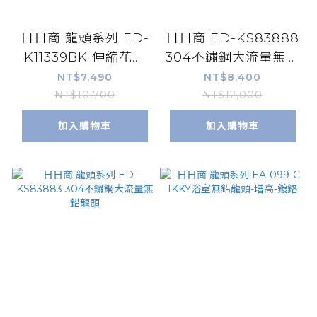
日日商 龍頭系列 ED-
日日商 ED-KS83888
K11339BK 伸縮花灑
304不鏽鋼大流量無鉛
檯面龍頭
龍頭-鈦灰色
NT$7,490
NT$8,400
NT$10,700
NT$12,000
加入購物車
加入購物車